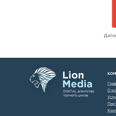
Дого
КОМ
Глав
О ко
Услу
Пор
Кон