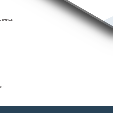
раницы.
е: