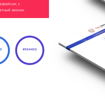
рфейсом, с
атный звонок.
: