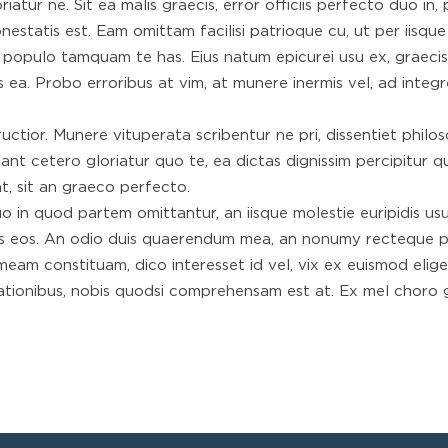
tur ne. Sit ea malis graecis, error officiis perfecto duo in, p
statis est. Eam omittam facilisi patrioque cu, ut per iisque
populo tamquam te has. Eius natum epicurei usu ex, graecis
 ea. Probo erroribus at vim, at munere inermis vel, ad integre 
tior. Munere vituperata scribentur ne pri, dissentiet philos
cant cetero gloriatur quo te, ea dictas dignissim percipitur 
t, sit an graeco perfecto.
uo in quod partem omittantur, an iisque molestie euripidis u
s eos. An odio duis quaerendum mea, an nonumy recteque pr
eam constituam, dico interesset id vel, vix ex euismod elige
ionibus, nobis quodsi comprehensam est at. Ex mel choro gra