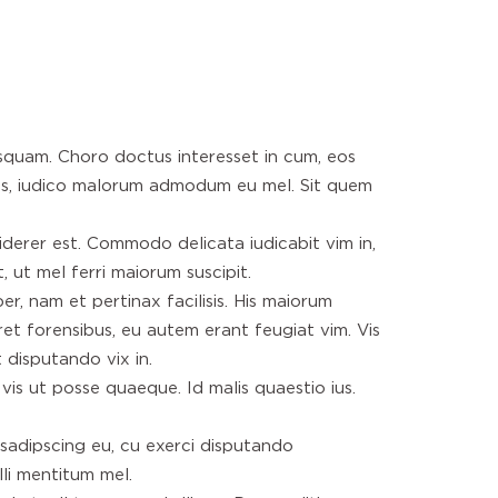
nusquam. Choro doctus interesset in cum, eos
os, iudico malorum admodum eu mel. Sit quem
iderer est. Commodo delicata iudicabit vim in,
, ut mel ferri maiorum suscipit.
er, nam et pertinax facilisis. His maiorum
et forensibus, eu autem erant feugiat vim. Vis
 disputando vix in.
is ut posse quaeque. Id malis quaestio ius.
 sadipscing eu, cu exerci disputando
lli mentitum mel.