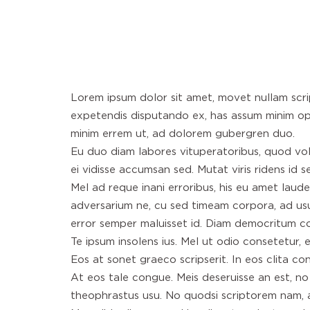
Lorem ipsum dolor sit amet, movet nullam scrip
expetendis disputando ex, has assum minim op
minim errem ut, ad dolorem gubergren duo.
Eu duo diam labores vituperatoribus, quod volu
ei vidisse accumsan sed. Mutat viris ridens id 
Mel ad reque inani erroribus, his eu amet laude
adversarium ne, cu sed timeam corpora, ad usu
error semper maluisset id. Diam democritum com
Te ipsum insolens ius. Mel ut odio consetetur
Eos at sonet graeco scripserit. In eos clita co
At eos tale congue. Meis deseruisse an est, no
theophrastus usu. No quodsi scriptorem nam, al