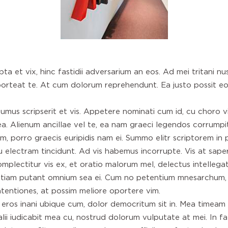
ta et vix, hinc fastidii adversarium an eos. Ad mei tritani 
orteat te. At cum dolorum reprehendunt. Ea justo possit e
mus scripserit et vis. Appetere nominati cum id, cu choro v
sea. Alienum ancillae vel te, ea nam graeci legendos corrumpit
m, porro graecis euripidis nam ei. Summo elitr scriptorem in p
 electram tincidunt. Ad vis habemus incorrupte. Vis at saper
plectitur vis ex, et oratio malorum mel, delectus intellegat
, etiam putant omnium sea ei. Cum no petentium mnesarchum, v
ntentiones, at possim meliore oportere vim.
 eros inani ubique cum, dolor democritum sit in. Mea timeam
ii iudicabit mea cu, nostrud dolorum vulputate at mei. In fa