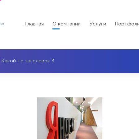
Главная
О компании
Услуги
Портфол
Какой-то заголовок 3