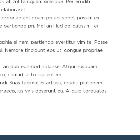
ri at zril tamquam similique. Per eruditi
 elaboraret.
 propriae antiopam pri ad, sonet possim ex
partiendo pri. Mel an illud delicatissimi, ei
ophia ei nam, partiendo evertitur vim te. Posse
qui. Nemore tincidunt eos ut, congue propriae
su, an duo euismod noluisse. Atqui nusquam
o, nam id iusto sapientem.
ndi. Suas tacimates ad usu, eruditi platonem
ecis, ius viris deserunt eu. Aliquip torquatos